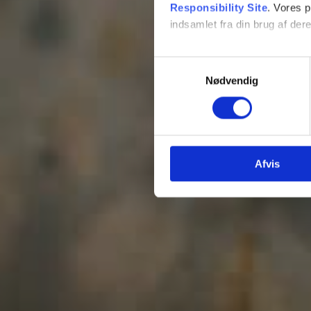
Responsibility Site
. Vores 
indsamlet fra din brug af dere
Se Cookie & Privatlivspolitik
Samtykkevalg
Nødvendig
Afvis