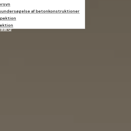
ersyn
sundersøgelse af betonkonstruktioner
pektion
jektion
gaard