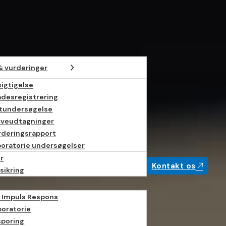
& vurderinger
igtigelse
adesregistrering
ltundersøgelse
øveudtagninger
rderingsrapport
boratorie undersøgelser
r
Kontakt os
sikring
 Impuls Respons
boratorie
sporing