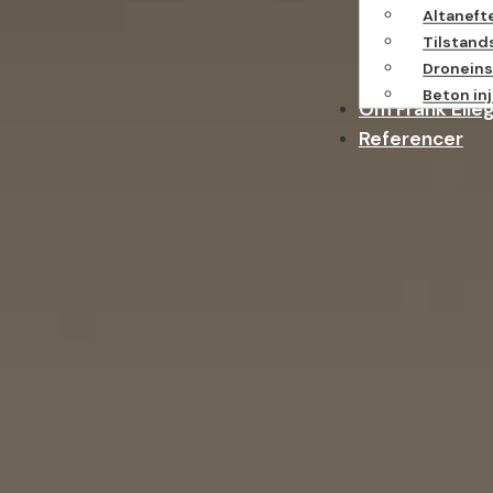
Altaneft
Tilstand
Droneins
Beton in
Om Frank Elle
Referencer