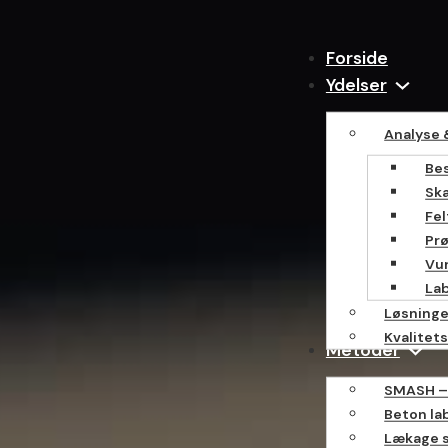
Forside
Ydelser
Analyse 
Bes
Sk
Fe
Pr
Vu
La
Løsninge
Kvalitets
Metoder
SMASH –
Beton la
Lækage 